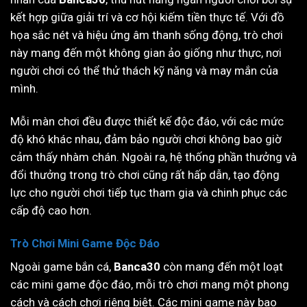
kết hợp giữa giải trí và cơ hội kiếm tiền thực tế. Với đồ
họa sắc nét và hiệu ứng âm thanh sống động, trò chơi
này mang đến một không gian ảo giống như thực, nơi
người chơi có thể thử thách kỹ năng và may mắn của
mình.
Mỗi màn chơi đều được thiết kế độc đáo, với các mức
độ khó khác nhau, đảm bảo người chơi không bao giờ
cảm thấy nhàm chán. Ngoài ra, hệ thống phần thưởng và
đổi thưởng trong trò chơi cũng rất hấp dẫn, tạo động
lực cho người chơi tiếp tục tham gia và chinh phục các
cấp độ cao hơn.
Trò Chơi Mini Game Độc Đáo
Ngoài game bắn cá,
Banca30
còn mang đến một loạt
các mini game độc đáo, mỗi trò chơi mang một phong
cách và cách chơi riêng biệt. Các mini game này bao