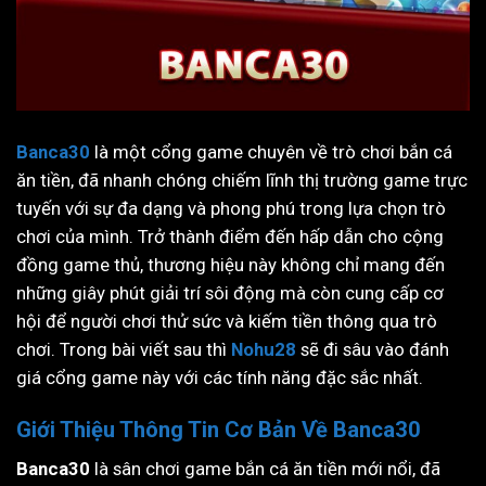
Banca30
là một cổng game chuyên về trò chơi bắn cá
ăn tiền, đã nhanh chóng chiếm lĩnh thị trường game trực
tuyến với sự đa dạng và phong phú trong lựa chọn trò
chơi của mình. Trở thành điểm đến hấp dẫn cho cộng
đồng game thủ, thương hiệu này không chỉ mang đến
những giây phút giải trí sôi động mà còn cung cấp cơ
hội để người chơi thử sức và kiếm tiền thông qua trò
chơi. Trong bài viết sau thì
Nohu28
sẽ đi sâu vào đánh
giá cổng game này với các tính năng đặc sắc nhất.
Giới Thiệu Thông Tin Cơ Bản Về Banca30
Banca30
là sân chơi game bắn cá ăn tiền mới nổi, đã