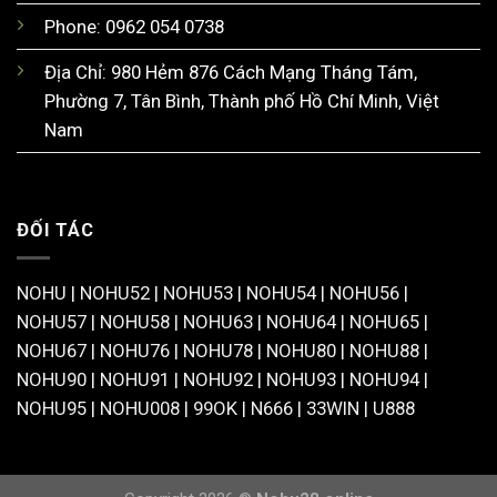
Phone: 0962 054 0738
Địa Chỉ: 980 Hẻm 876 Cách Mạng Tháng Tám,
Phường 7, Tân Bình, Thành phố Hồ Chí Minh, Việt
Nam
ĐỐI TÁC
NOHU | NOHU52 | NOHU53 | NOHU54 | NOHU56 |
NOHU57 | NOHU58 | NOHU63 | NOHU64 | NOHU65 |
NOHU67 | NOHU76 | NOHU78 | NOHU80 | NOHU88 |
NOHU90 | NOHU91 | NOHU92 | NOHU93 | NOHU94 |
NOHU95 | NOHU008 | 99OK | N666 | 33WIN | U888