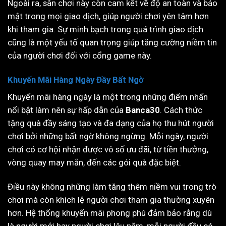
Ngoài ra, sân chơi này còn cam kết về độ an toàn và bảo
mật trong mọi giao dịch, giúp người chơi yên tâm hơn
khi tham gia. Sự minh bạch trong quá trình giao dịch
cũng là một yếu tố quan trọng giúp tăng cường niềm tin
của người chơi đối với cổng game này.
Khuyến Mãi Hàng Ngày Đầy Bất Ngờ
Khuyến mãi hàng ngày là một trong những điểm nhấn
nổi bật làm nên sự hấp dẫn của
Banca30
. Cách thức
tặng quà đầy sáng tạo và đa dạng của họ thu hút người
chơi bởi những bất ngờ không ngừng. Mỗi ngày, người
chơi có cơ hội nhận được vô số ưu đãi, từ tiền thưởng,
vòng quay may mắn, đến các gói quà đặc biệt.
Điều này không những làm tăng thêm niềm vui trong trò
chơi mà còn khích lệ người chơi tham gia thường xuyên
hơn. Hệ thống khuyến mãi phong phú đảm bảo rằng dù
là người mới hay người chơi lâu năm, mỗi người đều có