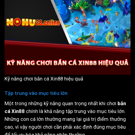
Kỹ năng chơi bắn cá Xin88 hiệu quả
Tập trung vào mục tiêu lớn
Một trong những kỹ năng quan trọng nhất khi chơi
bắn
cá Xin88
chính là khả năng tập trung vào mục tiêu lớn.
Những con cá lớn thường mang lại giá trị điểm thưởng
cao, vì vậy người chơi cần phải xác định đúng mục tiêu
để tối ưu hóa khả năng nhận thưởng.