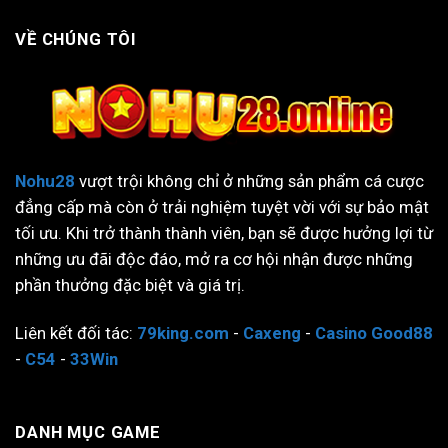
Việt
Chủ
Nam
Nhận
VỀ CHÚNG TÔI
Quà
Tặng
Bất
Ngờ
Nohu28
vượt trội không chỉ ở những sản phẩm cá cược
đẳng cấp mà còn ở trải nghiệm tuyệt vời với sự bảo mật
tối ưu. Khi trở thành thành viên, bạn sẽ được hưởng lợi từ
những ưu đãi độc đáo, mở ra cơ hội nhận được những
phần thưởng đặc biệt và giá trị.
Liên kết đối tác:
79king.com
-
Caxeng
-
Casino Good88
-
C54
-
33Win
DANH MỤC GAME