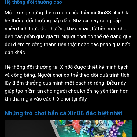
Hệ thống đổi thưởng cao
Một trong những điểm mạnh của
bắn cá Xin88
chính là
hệ thống đổi thưởng hấp dẫn. Nhà cái này cung cấp
nhiều hình thức đổi thưởng khác nhau, từ tiền mặt cho
đến các phần quà giá trị. Người chơi có thể dễ dàng quy
đổi điểm thưởng thành tiền thật hoặc các phần quà hấp
dẫn khác.
Hệ thống đổi thưởng tại Xin88 được thiết kế minh bạch
và công bằng. Người chơi có thể theo dõi quá trình tích
lũy điểm thưởng của mình một cách rõ ràng. Điều này
giúp tạo niềm tin cho người chơi, khiến họ yên tâm hơn
khi tham gia vào các trò chơi tại đây.
Những trò chơi bắn cá Xin88 đặc biệt nhất